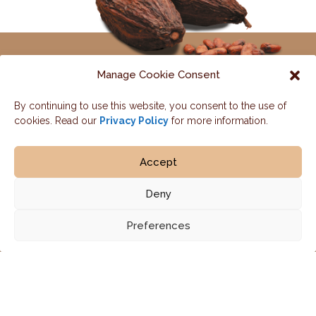
Manage Cookie Consent
By continuing to use this website, you consent to the use of
Nous contacter
cookies. Read our
Privacy Policy
for more information.
NOTRE PROGRAMME
NOTRE IMPACT
Accept
PARTENAIRES
ACTUALITÉS
CONTACT
Deny
Preferences
© 2026 Cémoi | Création :
Monade.pro
Mentions légales
Code de conduite
Contact
Plan du site
Politique de confidentialité