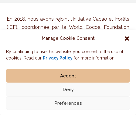
En 2018, nous avons rejoint l’Initiative Cacao et Forêts
(ICF), coordonnée par la World Cocoa Foundation
(WFC), qui rassemble toutes les parties prenantes
Manage Cookie Consent
autour d’un même objectif. Nous renforçons
immédiatement notre engagement en rejoignant
By continuing to use this website, you consent to the use of
cookies. Read our
Privacy Policy
for more information.
l’initiative, car
nous croyons fermement que
seules des actions collaboratives de la part
Accept
d’organisations privées et publiques peuvent
rendre la chaîne d’approvisionnement du cacao
Deny
plus durable.
Preferences
Pour voir les résultats de l’ICF,
Téléchargez notre dernier rapport ICF ici :